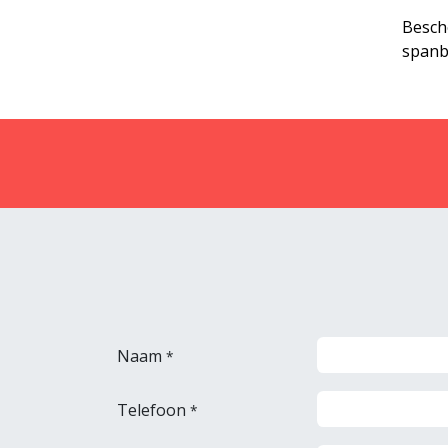
Besch
spanb
Naam
*
Telefoon
*