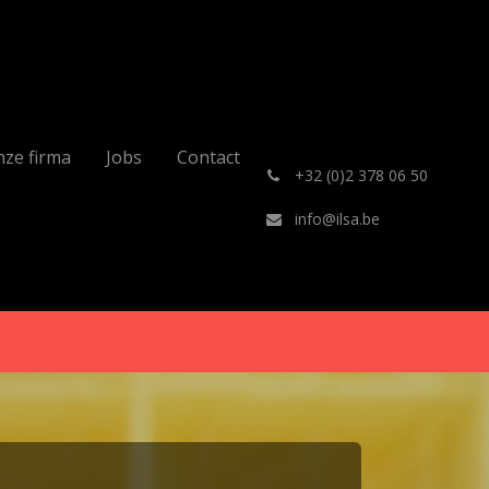
ze firma
Jobs
Contact
͏
+32 (0)2 378 06 50
info@ilsa.be