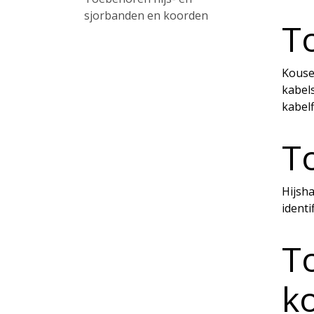
sjorbanden en koorden
T
Kouse
kabel
kabel
T
Hijsha
identi
T
k