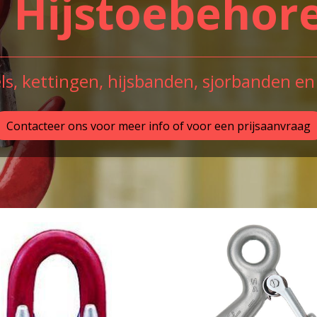
Hijstoebehor
s, kettingen, hijsbanden, sjorbanden en
Contacteer ons voor meer info of voor een prijsaanvraag