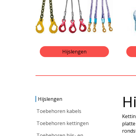
Hijslengen
H
Hijslengen
Toebehoren kabels
Kettin
Toebehoren kettingen
platte
ronds
Toebehoren hijs- en