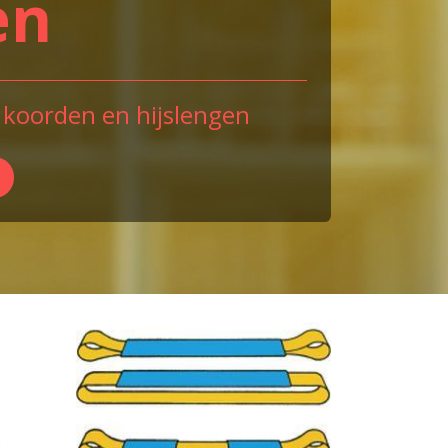
en
 koorden en hijslengen