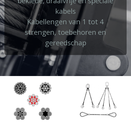
beklede, draaivrije en speciale
kabels
Kabellengen van 1 tot 4
strengen, toebehoren en
gereedschap