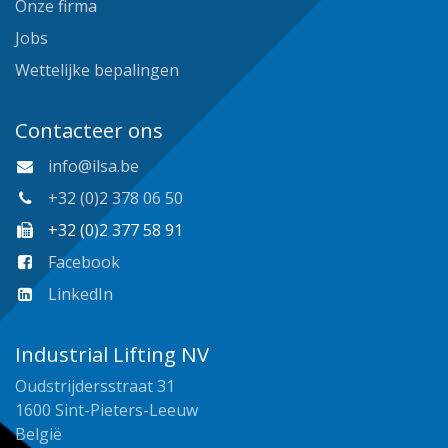
Onze firma
Jobs
Wettelijke bepalingen
Contacteer ons
info@ilsa.be
+32 (0)2 378 06 50
+32 (0)2 377 58 91
Facebook
LinkedIn
Industrial Lifting NV
Oudstrijdersstraat 31
1600 Sint-Pieters-Leeuw
België