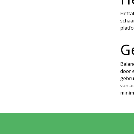
Heftaf
schaa
platfo
G
Balan
door e
gebru
van a
minim