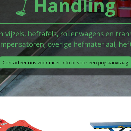
Handling
n vijzels, heftafels, rollenwagens en tran
mpensatoren, overige hefmateriaal, he
Contacteer ons voor meer info of voor een prijsaanvraag