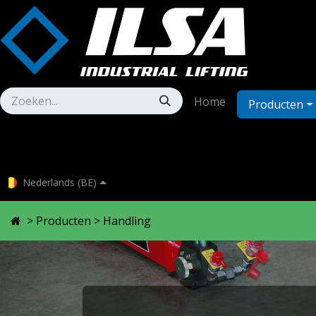
Overslaan naar inhoud
Home
Producten
Nederlands (BE)
>
Producten
> Handling