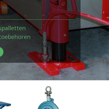
spalletten
ftoebehoren