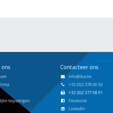
 ons
Contacteer ons
eam
info@ilsa.be
firma
+32 (0)2 378 06 50
+32 (0)2 377 58 91
lijke bepalingen
Facebook
LinkedIn