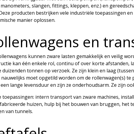
 manometers, slangen, fittings, kleppen, enz.) en gereedsch
. Deze producten bestrijken vele industriële toepassingen
mische manier oplossen.
ollenwagens en tran
llenwagens kunnen zware lasten gemakkelijk en veilig worde
uctie kan één enkele rol, continu of over korte afstanden, la
 duizenden tonnen op verzoek. Ze zijn klein en laag (tussen
g nauwelijks moet opgetild worden om de rollenwagen(s) te p
n een lange levensduur en zijn ze onderhoudsarm. Ze zijn oo
 toepassingen: intern transport van zware machines, install
abriceerde huizen, hulp bij het bouwen van bruggen, het ter
n van tunnels.
ftafels