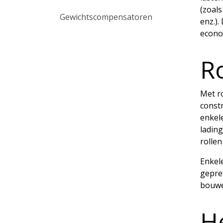
(zoals
Gewichtscompensatoren
enz.)
econo
R
Met ro
constr
enkele
ladin
rolle
Enkele
gepref
bouwe
He