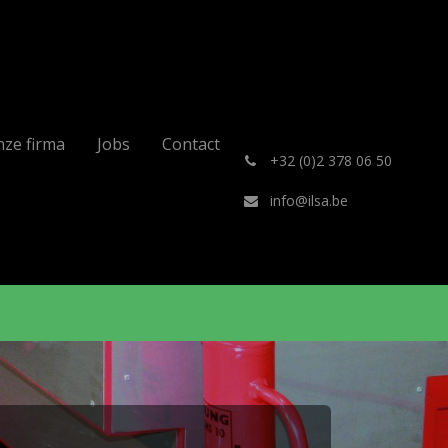
ze firma
Jobs
Contact
͏
+32 (0)2 378 06 50
info@ilsa.be