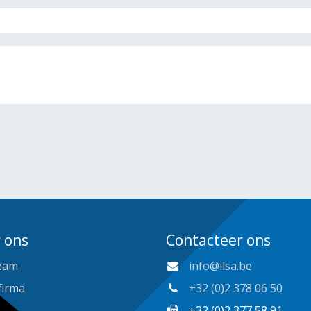
 ons
Contacteer ons
eam
info@ilsa.be
firma
+32 (0)2 378 06 50
+32 (0)2 377 58 91