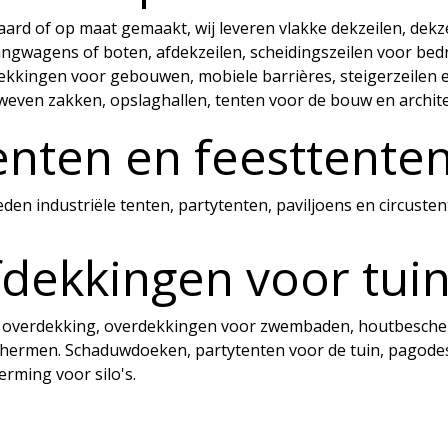
ard of op maat gemaakt, wij leveren vlakke dekzeilen, dekze
gwagens of boten, afdekzeilen, scheidingszeilen voor bedrijfs
ekkingen voor gebouwen, mobiele barrières, steigerzeilen e
weven zakken, opslaghallen, tenten voor de bouw en architec
enten en feesttente
eden industriële tenten, partytenten, paviljoens en circuste
fdekkingen voor tui
e overdekking, overdekkingen voor zwembaden, houtbescherm
chermen. Schaduwdoeken, partytenten voor de tuin, pagode
rming voor silo's.