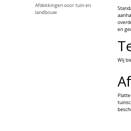
Afdekkingen voor tuin en
Standa
landbouw
aanhan
overd
en ge
T
Wij bi
A
Platt
tuins
besche