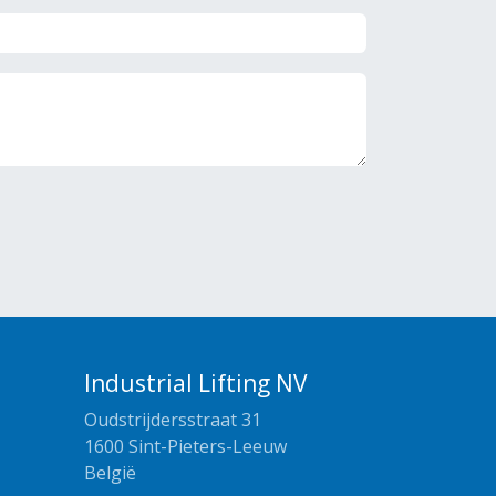
Industrial Lifting NV
Oudstrijdersstraat 31
1600 Sint-Pieters-Leeuw
België