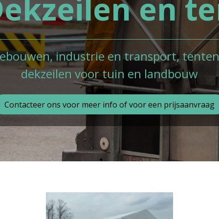
ekzeilen en t
ebouwen, industrie en transport, tente
dekzeilen voor tuin en landbouw
Contacteer ons voor meer info of voor een prijsaanvraag