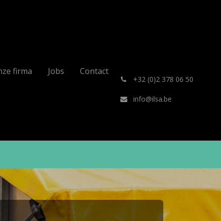
ze firma
Jobs
Contact
͏
+32 (0)2 378 06 50
info@ilsa.be