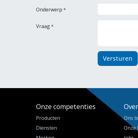
Onderwerp
*
Vraag
*
Versturen
Onze competenties
Over
Producten
Ons t
Diensten
Onze 
Merken
Jobs