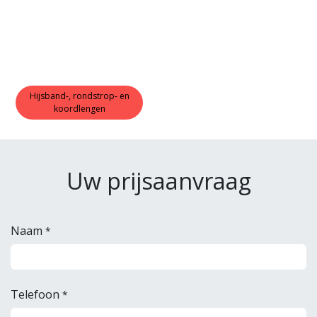
Hijsband-, rondstrop- en
koordlengen
Uw prijsaanvraag
Naam
*
Telefoon
*