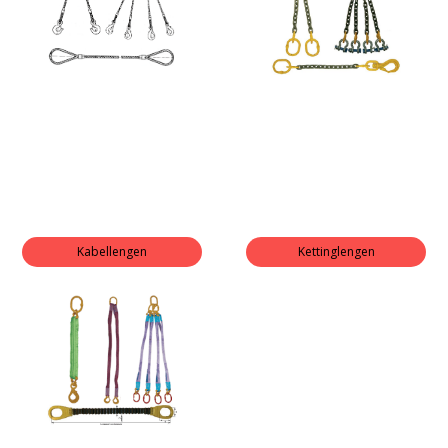
Kabellengen
Kettinglengen