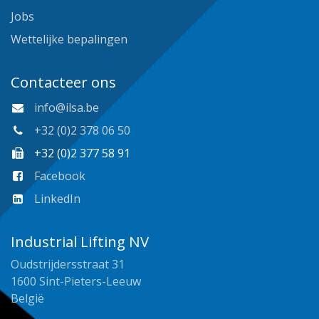
Jobs
Wettelijke bepalingen
Contacteer ons
info@ilsa.be
+32 (0)2 378 06 50
+32 (0)2 377 58 91
Facebook
LinkedIn
Industrial Lifting NV
Oudstrijdersstraat 31
1600 Sint-Pieters-Leeuw
België