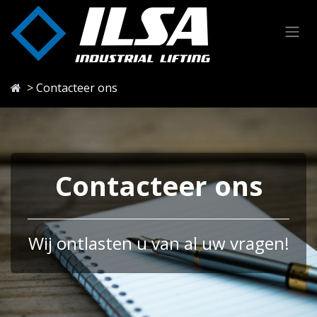
Overslaan naar inhoud
> Contacteer ons
Contacteer ons
Wij ontlasten u van al uw vragen!