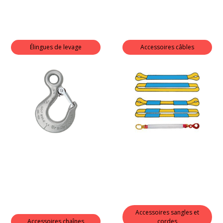
Élingues de levage
Accessoires câbles
Accessoires sangles et
Accessoires chaînes
cordes