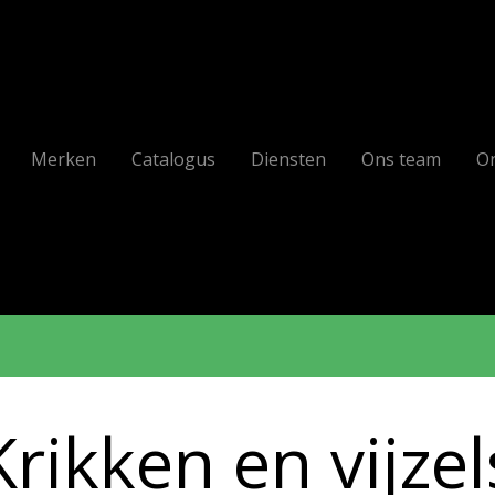
Merken
Catalogus
Diensten
Ons team
On
Krikken en vijzel