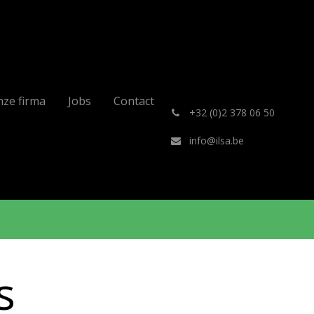
ze firma
Jobs
Contact
͏
+32 (0)2 378 06 50
info@ilsa.be
s