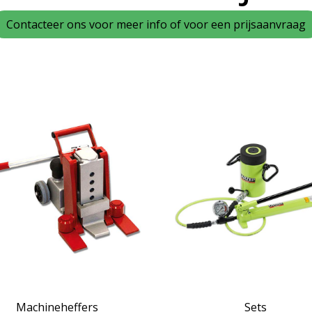
Contacteer ons voor meer info of voor een prijsaanvraag
Machineheffers
Sets