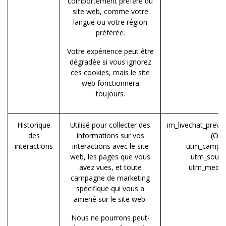
comportement préféré du
site web, comme votre
langue ou votre région
préférée.
Votre expérience peut être
dégradée si vous ignorez
ces cookies, mais le site
web fonctionnera
toujours.
Historique
Utilisé pour collecter des
im_livechat_previ
des
informations sur vos
(Od
interactions
interactions avec le site
utm_campai
web, les pages que vous
utm_sourc
avez vues, et toute
utm_mediu
campagne de marketing
spécifique qui vous a
amené sur le site web.
Nous ne pourrons peut-