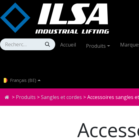
Se rendre au contenu
Accueil
Marque
Produits
Français (BE)
>
Produits
>
Sangles et cordes
> Accessoires sangles e
Access