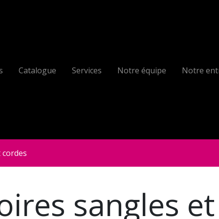
s
Catalogue
Services
Notre équipe
Notre ent
t cordes
oires sangles et