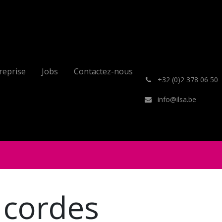
reprise
Jobs
Contactez-nous
͏
+32 (0)2 378 06 50
info@ilsa.be
 cordes