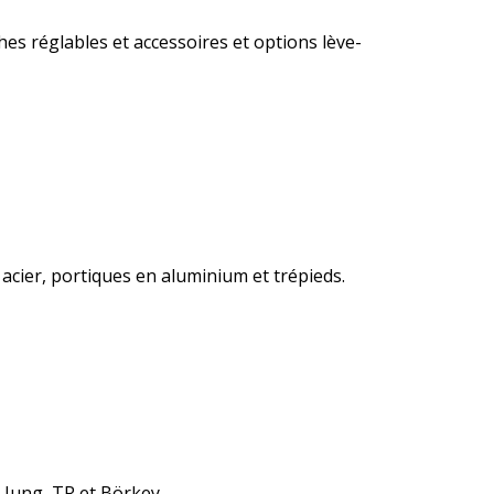
hes réglables et accessoires et options lève-
acier, portiques en aluminium et trépieds.
 Jung, TR et Börkey.