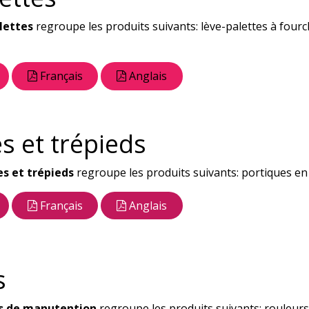
lettes
regroupe les produits suivants: lève-palettes à fourc
Français
Anglais
s et trépieds
es et trépieds
regroupe les produits suivants: portiques en 
Français
Anglais
s
s de manutention
regroupe les produits suivants: rouleurs