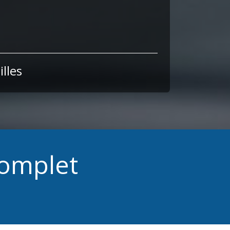
lles
complet