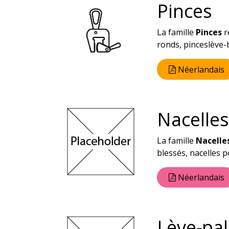
Pinces
La famille
Pinces
r
ronds, pinceslève-b
Néerlandais
Nacelles
La famille
Nacelle
blessés, nacelles p
Néerlandais
Lève-pal