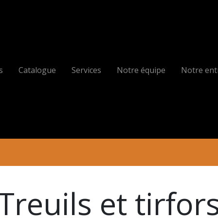
s
Catalogue
Services
Notre équipe
Notre ent
Treuils et tirfor