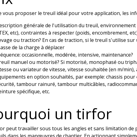
e vous proposer le treuil idéal pour votre application, les i
escription générale de l'utilisation du treuil, environnement
TEX, etc), contraintes à respecter (poids, encombrement, etc
vage ou traction? En cas de traction, si le treuil s'utilise sur
asse de la charge à déplacer
réquence: occasionnelle, modérée, intensive, maintenance?
reuil manuel ou motorisé? Si motorisé, monophasé ou triph
itesse ou variateur de vitesse, vitesse souhaitée (en m/min), 
quipements en option souhaités, par exemple: chassis pour ch
écurité, tambour rainuré, tambour multicâbles, radiocomman
einture spécifique, etc.
urquoi un tirfor
for peut travailler sous tous les angles et sans limitation de 
uils dans les manœuvres de chantier. En actionnant simplem