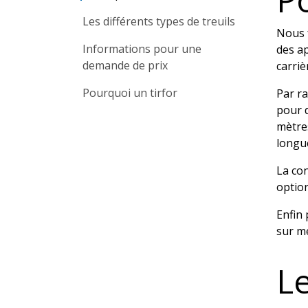
Les différents types de treuils
Nous 
Informations pour une
des ap
demande de prix
carrièr
Pourquoi un tirfor
Par ra
pour d
mètres
longue
La co
option
Enfin 
sur m
Le