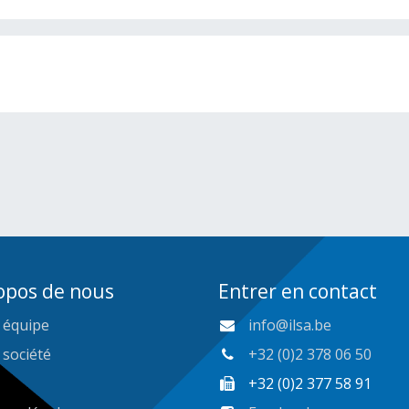
opos de nous
Entrer en contact
 équipe
info@ilsa.be
 société
+32 (0)2 378 06 50
+32 (0)2 377 58 91