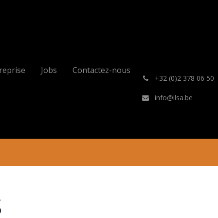
reprise
Jobs
Contactez-nous
͏
+32 (0)2 378 06 50
info@ilsa.be
s