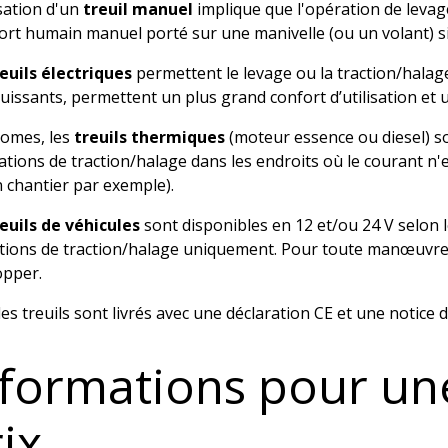
isation d'un
treuil manuel
implique que l'opération de levage
ort humain manuel porté sur une manivelle (ou un volant) sit
euils électriques
permettent le levage ou la traction/halag
uissants, permettent un plus grand confort d’utilisation et un
omes, les
treuils thermiques
(moteur essence ou diesel) so
ations de traction/halage dans les endroits où le courant n'
 chantier par exemple).
euils de véhicules
sont disponibles en 12 et/ou 24 V selon l
ions de traction/halage uniquement. Pour toute manœuvre sur
opper.
es treuils sont livrés avec une déclaration CE et une notice d'
nformations pour u
ix