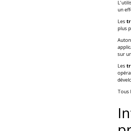
L'util
un eff
Les
tr
plus p
Auton
applic
sur un
Les
tr
opérat
dével
Tous l
I
pr