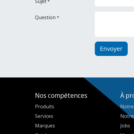
Sujet
*
Question
*
Envoyer
Nos compétences
À pr
Produits
Notre
Services
Notre
Marques
Jobs