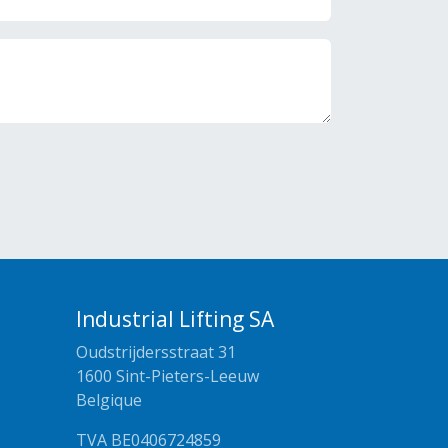
Industrial Lifting SA
Oudstrijdersstraat 31
1600 Sint-Pieters-Leeuw
Belgique
TVA BE0406724859