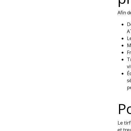
Afin d
D
A
Le
M
F
T
v
É
s
p
Po
Le tir
et tre