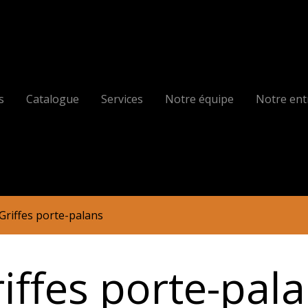
s
Catalogue
Services
Notre équipe
Notre ent
Griffes porte-palans
iffes porte-pal