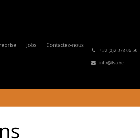
reprise
Jobs
Contactez-nous
͏
+32 (0)2 378 06 50
info@ilsa.be
ans