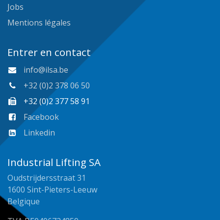
Jobs
Mentions légales
Entrer en contact
info@ilsa.be
+32 (0)2 378 06 50
+32 (0)2 377 58 91
Facebook
Linkedin
Industrial Lifting SA
Oudstrijdersstraat 31
1600 Sint-Pieters-Leeuw
Belgique